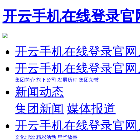
开云手机在线登录官网
开云手机在线登录官网入
开云手机在线登录官网入
集团简介
旗下公司
发展历程
集团荣誉
新闻动态
集团新闻
媒体报道
开云手机在线登录官网入
文化理念
精彩活动
星华故事