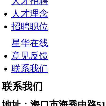
人才招聘
人才理念
招聘职位
星华在线
意见反馈
联系我们
联系我们
地址：海口市海秀中路51