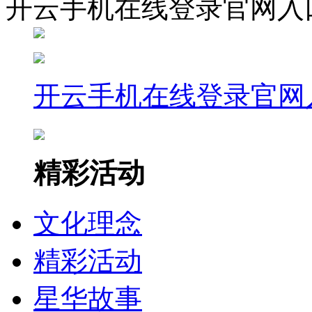
开云手机在线登录官网入口
开云手机在线登录官网入
精彩活动
文化理念
精彩活动
星华故事