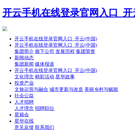
开云手机在线登录官网入口_开云
开云手机在线登录官网入口_开云(中国)
开云手机在线登录官网入口_开云(中国)
集团简介
旗下公司
发展历程
集团荣誉
新闻动态
集团新闻
媒体报道
开云手机在线登录官网入口_开云(中国)
文化理念
精彩活动
星华故事
投资产业
文旅运营与融合
城市更新与改造
美丽乡村与赋能
社会公益
人才招聘
人才理念
招聘职位
星籍会
星华在线
意见反馈
联系我们