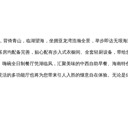
，背倚青山，临湖望海，坐拥亚龙湾浩瀚全景，举步即达无垠海滩
客房均配备完善，贴心配有步入式衣橱间、全套轻厨设备，带给您
。嗨碗全日制餐厅凭湖临风，汇聚美味的中西自助早餐、海南特
灵活的多功能厅也将为您带来引人入胜的惬意自在体验。无论是