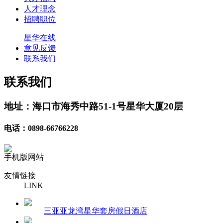
人才理念
招聘职位
星华在线
意见反馈
联系我们
联系我们
地址：海口市海秀中路51-1号星华大厦20层
电话：0898-66766228
手机版网站
友情链接
LINK
三亚亚龙湾星华套房假日酒店