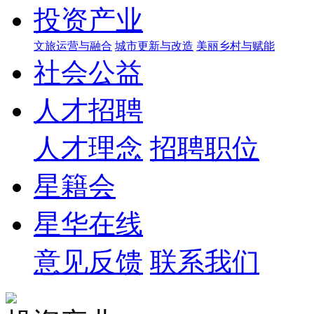
投资产业
文旅运营与融合
城市更新与改造
美丽乡村与赋能
社会公益
人才招聘
人才理念
招聘职位
星籍会
星华在线
意见反馈
联系我们