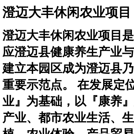
澄迈大丰休闲农业项目
澄迈大丰休闲农业项目是
应澄迈县健康养生产业与
建立本园区成为澄迈县乃
重要示范点。 在发展定
业』为基础，以『康养』
产业、都市农业生活、生