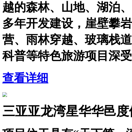
越的森林、山地、湖泊、
多年开发建设，崖壁攀岩
营、雨林穿越、玻璃栈道
科普等特色旅游项目深受
查看详细
三亚亚龙湾星华华邑度