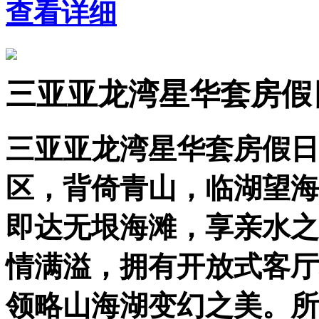
查看详细
三亚亚龙湾星华套房假
三亚亚龙湾星华套房假日
区，背倚青山，临湖望海
即达无垠海滩，享亲水之
情满溢，拥有开放式客厅
领略山海湖变幻之美。所