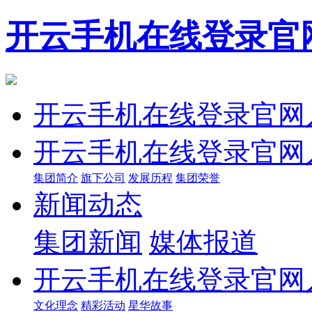
开云手机在线登录官网
开云手机在线登录官网入
开云手机在线登录官网入
集团简介
旗下公司
发展历程
集团荣誉
新闻动态
集团新闻
媒体报道
开云手机在线登录官网入
文化理念
精彩活动
星华故事