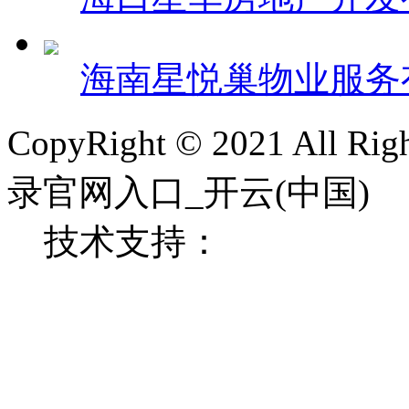
海南星悦巢物业服务
CopyRight © 2021 All
录官网入口_开云(中国
技术支持：