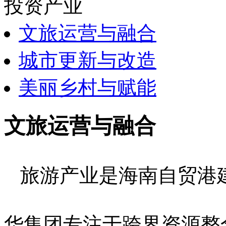
投资产业
文旅运营与融合
城市更新与改造
美丽乡村与赋能
文旅运营与融合
旅游产业是海南自贸港
华集团专注于跨界资源整