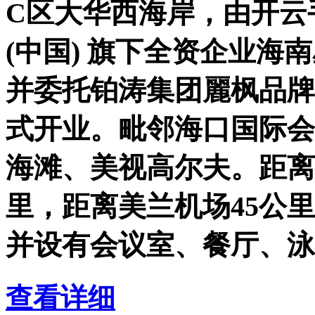
C区大华西海岸，由开云
(中国) 旗下全资企业
并委托铂涛集团麗枫品牌经
式开业。毗邻海口国际会
海滩、美视高尔夫。距离
里，距离美兰机场45公里
并设有会议室、餐厅、泳
查看详细