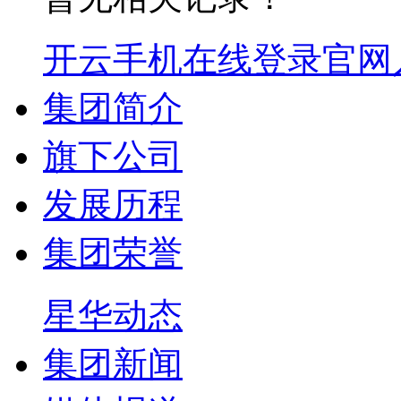
开云手机在线登录官网入
集团简介
旗下公司
发展历程
集团荣誉
星华动态
集团新闻