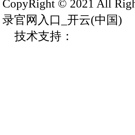
CopyRight © 2021 All
录官网入口_开云(中国
技术支持：