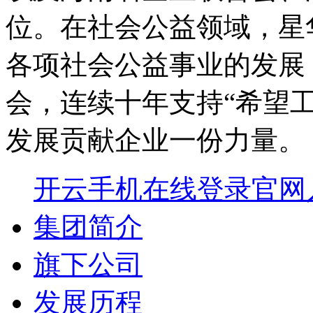
位。在社会公益领域，星
各项社会公益事业的发展
会，连续十年支持“希望
发展贡献企业一份力量。
开云手机在线登录官网入
集团简介
旗下公司
发展历程