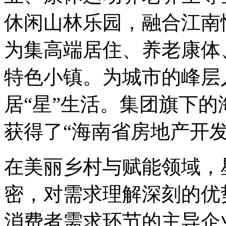
休闲山林乐园，融合江南
为集高端居住、养老康体
特色小镇。为城市的峰层
居“星”生活。集团旗下
获得了“海南省房地产开发
在美丽乡村与赋能领域，
密，对需求理解深刻的优
消费者需求环节的主导企