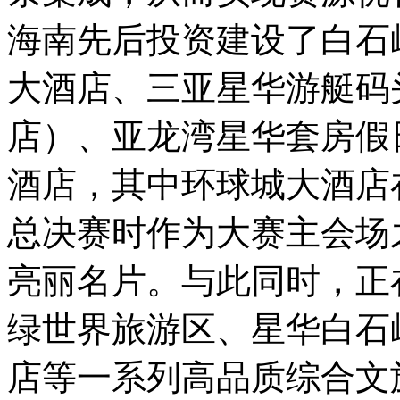
海南先后投资建设了白石
大酒店、三亚星华游艇码
店）、亚龙湾星华套房假
酒店，其中环球城大酒店在
总决赛时作为大赛主会场
亮丽名片。与此同时，正
绿世界旅游区、星华白石
店等一系列高品质综合文