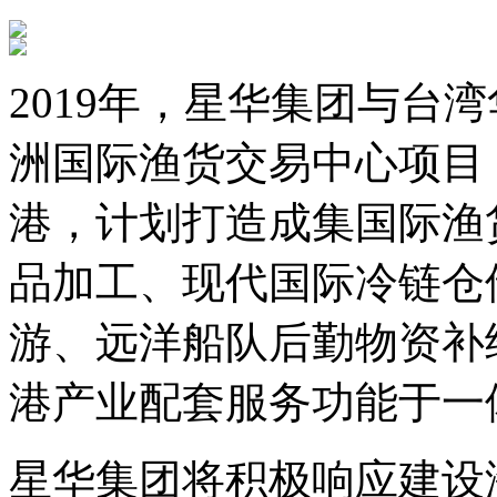
2019年，星华集团与台
洲国际渔货交易中心项目
港，计划打造成集国际渔
品加工、现代国际冷链仓
游、远洋船队后勤物资补
港产业配套服务功能于一
星华集团将积极响应建设