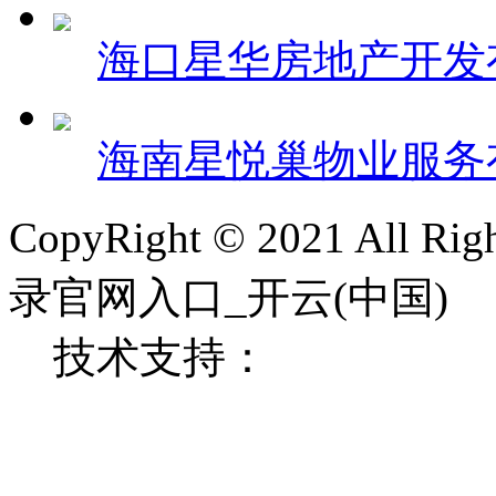
海口星华房地产开发
海南星悦巢物业服务
CopyRight © 2021 All
录官网入口_开云(中国
技术支持：