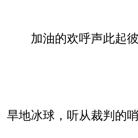
加油的欢呼声此起
旱地冰球，听从裁判的