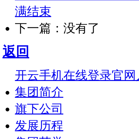
满结束
下一篇：没有了
返回
开云手机在线登录官网入
集团简介
旗下公司
发展历程