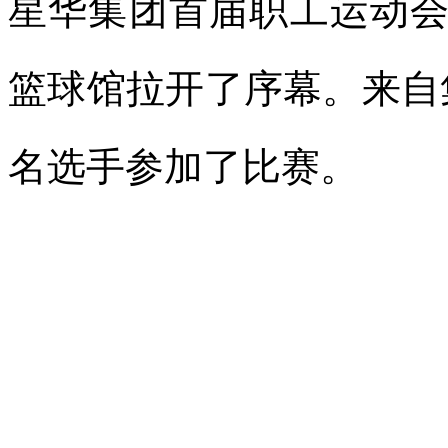
星华集团首届职工运动
篮球馆拉开了序幕。来自
名选手参加了比赛。