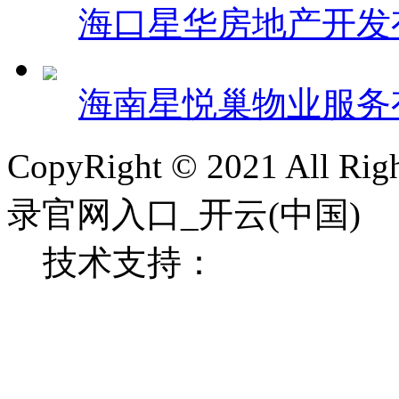
海口星华房地产开发
海南星悦巢物业服务
CopyRight © 2021 All
录官网入口_开云(中国
技术支持：