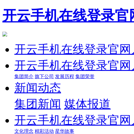
开云手机在线登录官网
开云手机在线登录官网入
开云手机在线登录官网入
集团简介
旗下公司
发展历程
集团荣誉
新闻动态
集团新闻
媒体报道
开云手机在线登录官网入
文化理念
精彩活动
星华故事