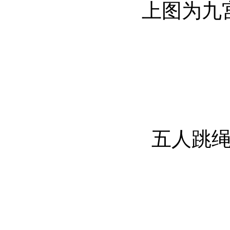
上图为九
五人跳