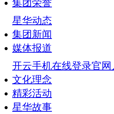
集团荣誉
星华动态
集团新闻
媒体报道
开云手机在线登录官网入
文化理念
精彩活动
星华故事