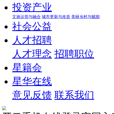
投资产业
文旅运营与融合
城市更新与改造
美丽乡村与赋能
社会公益
人才招聘
人才理念
招聘职位
星籍会
星华在线
意见反馈
联系我们