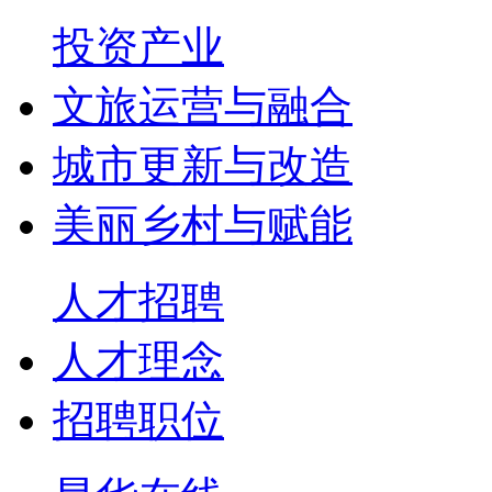
投资产业
文旅运营与融合
城市更新与改造
美丽乡村与赋能
人才招聘
人才理念
招聘职位