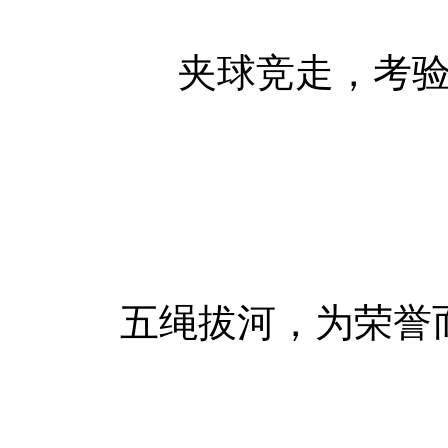
夹球竞走，考
五绳拔河，为荣誉