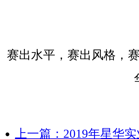
赛出水平，赛出风格，
上一篇：2019年星华