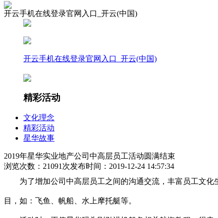
开云手机在线登录官网入口_开云(中国)
开云手机在线登录官网入口_开云(中国)
精彩活动
文化理念
精彩活动
星华故事
2019年星华实业地产公司中高层员工活动圆满结束
浏览次数：21091次
发布时间：2019-12-24 14:57:34
为了增加公司中高层员工之间的沟通交流，丰富员工文化生
目，如：飞鱼、帆船、水上摩托艇等。