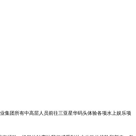
华实业集团所有中高层人员前往三亚星华码头体验各项水上娱乐项