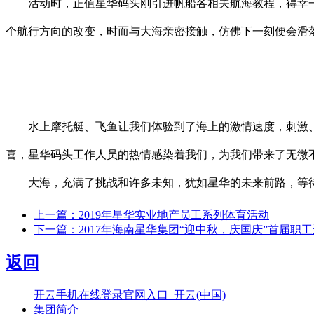
活动时，正值星华码头刚引进帆船各相关航海教程，得幸
个航行方向的改变，时而与大海亲密接触，仿佛下一刻便会滑
水上摩托艇、飞鱼让我们体验到了海上的激情速度，刺激
喜，星华码头工作人员的热情感染着我们，为我们带来了无微
大海，充满了挑战和许多未知，犹如星华的未来前路，等
上一篇：2019年星华实业地产员工系列体育活动
下一篇：2017年海南星华集团“迎中秋，庆国庆”首届职
返回
开云手机在线登录官网入口_开云(中国)
集团简介