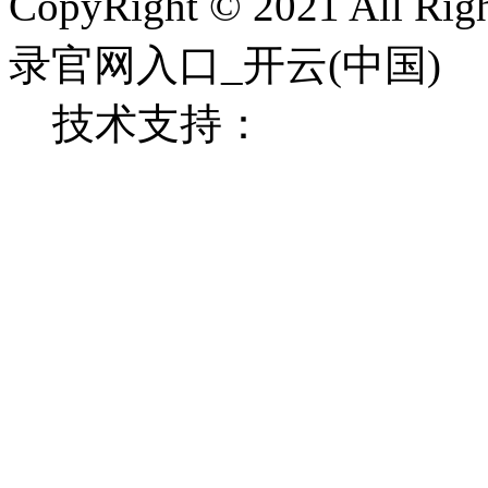
CopyRight © 2021 All
录官网入口_开云(中国
技术支持：