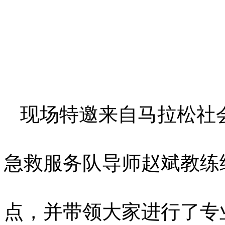
现场特邀来自马拉松社会
急救服务队导师赵斌教练
点，并带领大家进行了专