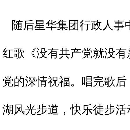
随后星华集团行政人事
红歌《没有共产党就没有
党的深情祝福。唱完歌后
湖风光步道，快乐徒步活