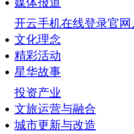
媒体报道
开云手机在线登录官网入
文化理念
精彩活动
星华故事
投资产业
文旅运营与融合
城市更新与改造