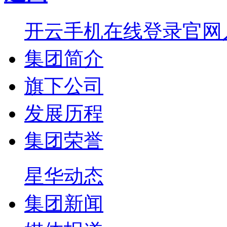
开云手机在线登录官网入
集团简介
旗下公司
发展历程
集团荣誉
星华动态
集团新闻