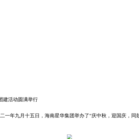
秋团建活动圆满举行
二一年九月十五日，海南星华集团举办了“庆中秋，迎国庆，同鼓