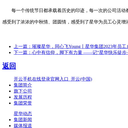
每一个传统节日都承载着历史的印迹，每一次的公司活动都
感受到了浓浓的中秋情、团圆情，感受到了星华为员工心灵增
上一篇：璀璨星华，同心飞Young丨星华集团2023年员
下一篇：心中有信仰，脚下有力量 ——记“星华快乐徒步·
返回
开云手机在线登录官网入口_开云(中国)
集团简介
旗下公司
发展历程
集团荣誉
星华动态
集团新闻
媒体报道