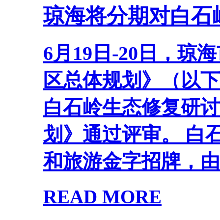
琼海将分期对白石
6月19日-20日，
区总体规划》（以下
白石岭生态修复研讨
划》通过评审。 白
和旅游金字招牌，由于
READ MORE