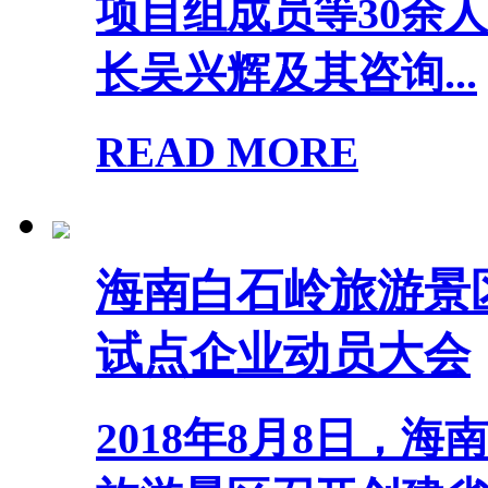
项目组成员等30余
长吴兴辉及其咨询...
READ MORE
海南白石岭旅游景
试点企业动员大会
2018年8月8日，