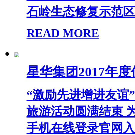
石岭生态修复示范区
READ MORE
星华集团2017年
“激励先进增进友谊”
旅游活动圆满结束 
手机在线登录官网入