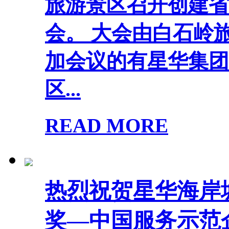
旅游景区召开创建省
会。 大会由白石岭
加会议的有星华集团
区...
READ MORE
热烈祝贺星华海岸
奖—中国服务示范