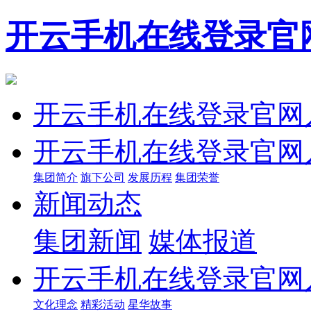
开云手机在线登录官网
开云手机在线登录官网入
开云手机在线登录官网入
集团简介
旗下公司
发展历程
集团荣誉
新闻动态
集团新闻
媒体报道
开云手机在线登录官网入
文化理念
精彩活动
星华故事