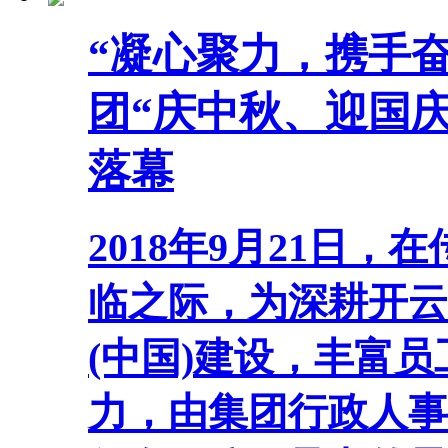
“凝心聚力，携手奋
团“庆中秋、迎国庆
落幕
2018年9月21日
临之际，为深耕开云
(中国)建设，丰富
力，由集团行政人事