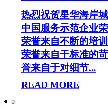
热烈祝贺星华海岸城
中国服务示范企业荣
荣誉来自不断的培训
荣誉来自于标准的苛
誉来自于对细节...
READ MORE