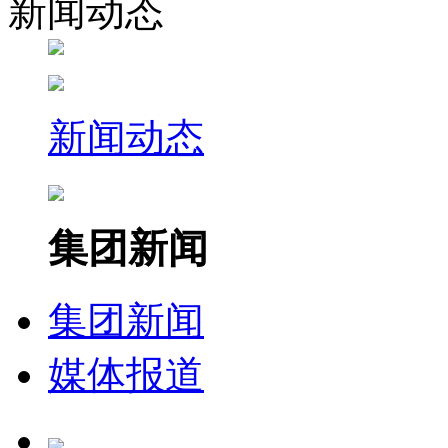
新闻动态
新闻动态
集团新闻
集团新闻
媒体报道