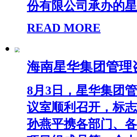
份有限公司承办的星华
READ MORE
海南星华集团管理
8月3日，星华集团
议室顺利召开，标志
孙燕平携各部门、各