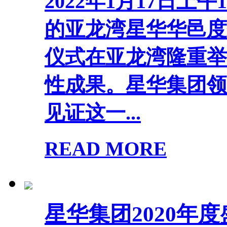
2022年1月17日上
的亚龙湾星华华邑度
仪式在亚龙湾隆重举
性成果。星华集团领
见证这一...
READ MORE
星华集团2020年