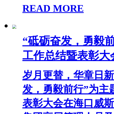
READ MORE
“砥砺奋发，勇毅前
工作总结暨表彰大
岁月更替，华章日新。
发，勇毅前行”为主题
表彰大会在海口威斯