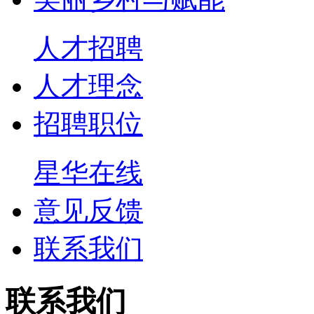
人才招聘
人才理念
招聘职位
星华在线
意见反馈
联系我们
联系我们