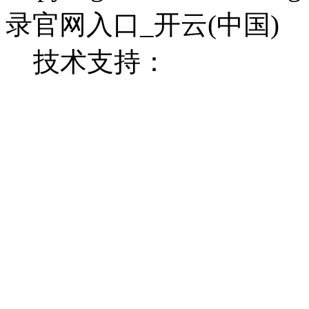
录官网入口_开云(中国
技术支持：