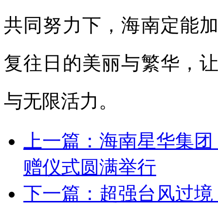
共同努力下，海南定能
复往日的美丽与繁华，
与无限活力。
上一篇：海南星华集团
赠仪式圆满举行
下一篇：超强台风过境