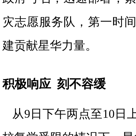
灾志愿服务队，第一时
建贡献星华力量。
积极响应 刻不容缓
从9日下午两点至10