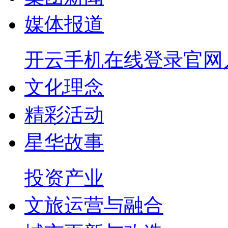
媒体报道
开云手机在线登录官网入
文化理念
精彩活动
星华故事
投资产业
文旅运营与融合