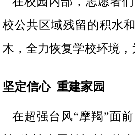
在校园内部，志愿者们
校公共区域残留的积水
木，全力恢复学校环境，
坚定信心 重建家园
在超强台风“摩羯”面