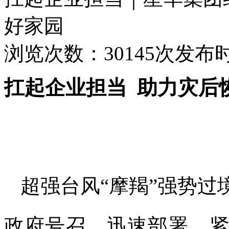
好家园
浏览次数：30145次
发布时间
扛起企业担当 助力灾后
超强台风“摩羯”强势
政府号召，迅速部署，紧