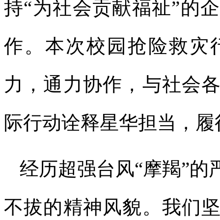
持“为社会贡献福祉”的
作。本次校园抢险救灾
力，通力协作，与社会
际行动诠释星华担当，履
经历超强台风“摩羯”
不拔的精神风貌。我们