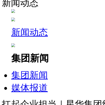
新闻动态
新闻动态
集团新闻
集团新闻
媒体报道
扛起企业担当｜星华集团