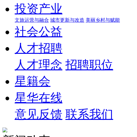
投资产业
文旅运营与融合
城市更新与改造
美丽乡村与赋能
社会公益
人才招聘
人才理念
招聘职位
星籍会
星华在线
意见反馈
联系我们