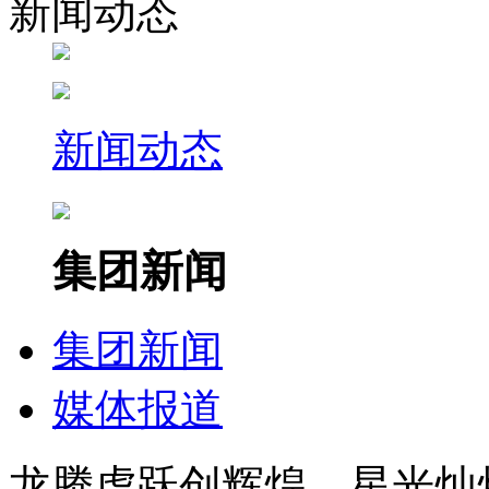
新闻动态
新闻动态
集团新闻
集团新闻
媒体报道
龙腾虎跃创辉煌，星光灿烂谱