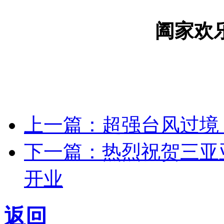
阖家欢乐
上一篇：超强台风过境
下一篇：热烈祝贺三亚
开业
返回