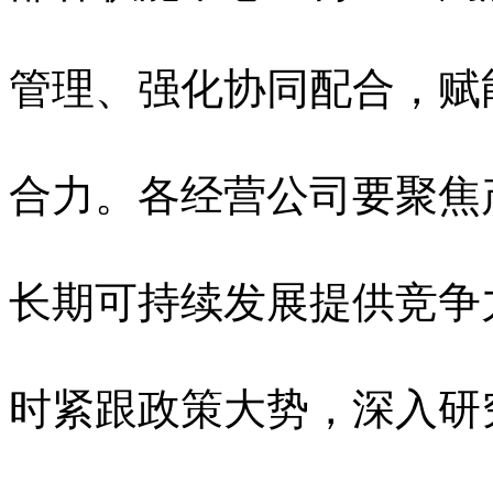
管理、强化协同配合，赋
合力。各经营公司要聚焦
长期可持续发展提供竞争
时紧跟政策大势，深入研