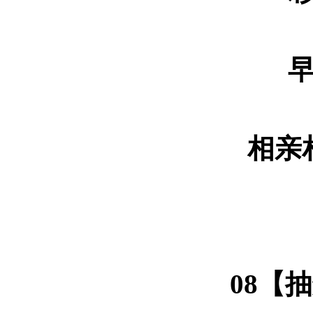
相亲
08【