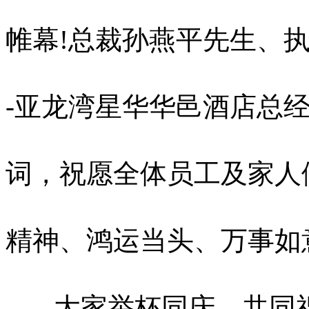
帷幕!总裁孙燕平先生、
-亚龙湾星华华邑酒店总
词，祝愿全体员工及家人
精神、鸿运当头、万事如
大家举杯同庆，共同祝