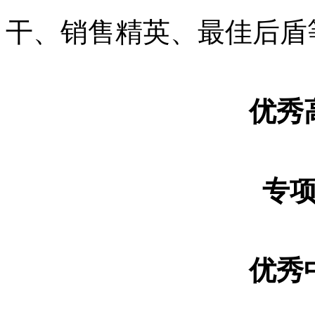
干、销售精英、最佳后盾
优秀
专
优秀