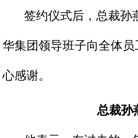
签约仪式后，总裁孙燕
华集团领导班子向全体员工
心感谢。
总裁孙