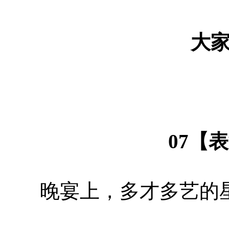
大
07【
晚宴上，多才多艺的星