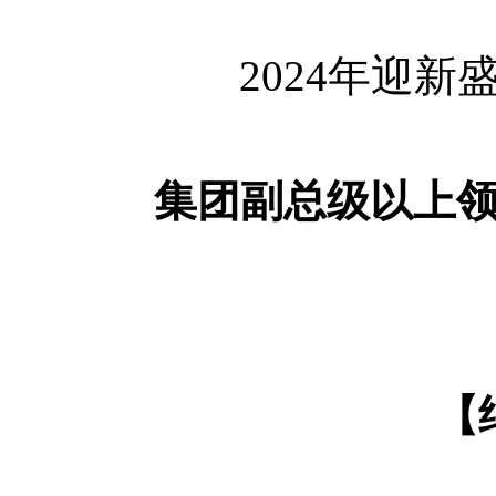
2024年迎
集团副总级以上
【