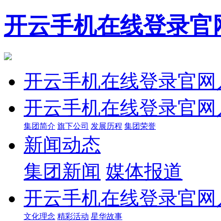
开云手机在线登录官网
开云手机在线登录官网入
开云手机在线登录官网入
集团简介
旗下公司
发展历程
集团荣誉
新闻动态
集团新闻
媒体报道
开云手机在线登录官网入
文化理念
精彩活动
星华故事