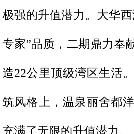
极强的升值潜力。大华西
专家”品质，二期鼎力奉
造22公里顶级湾区生活
筑风格上，温泉丽舍都
充满了无限的升值潜力。