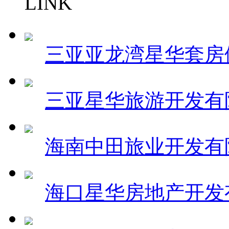
LINK
三亚亚龙湾星华套房
三亚星华旅游开发有
海南中田旅业开发有
海口星华房地产开发