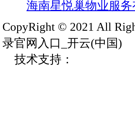
海南星悦巢物业服务
CopyRight © 2021 All
录官网入口_开云(中国
技术支持：