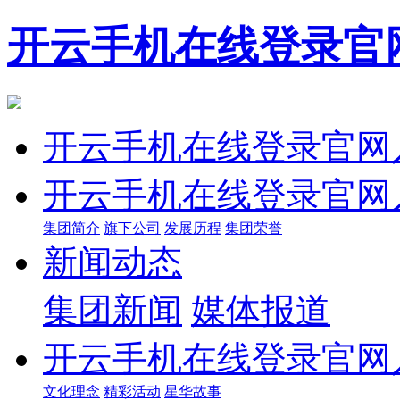
开云手机在线登录官网
开云手机在线登录官网入
开云手机在线登录官网入
集团简介
旗下公司
发展历程
集团荣誉
新闻动态
集团新闻
媒体报道
开云手机在线登录官网入
文化理念
精彩活动
星华故事